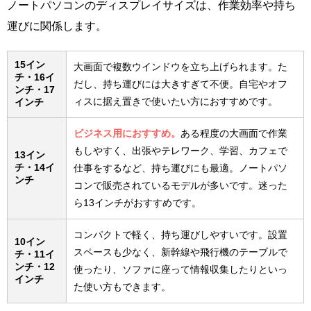
ノートパソコンのディスプレイサイズは、作業効率や持ち
運びに関係します。
15イン
大画面で複数ウインドウを立ち上げられます。た
チ・16イ
だし、持ち運びには大きすぎて不便。自宅やオフ
ンチ・17
ィスに据え置きで使いたい方におすすめです。
インチ
ビジネス用におすすめ。
ある程度の大画面で作業
もしやすく、出張やテレワーク、学習、カフェで
13イン
チ・14イ
仕事をするなど、持ち運びにも最適。ノートパソ
ンチ
コンで販売されているモデルが多いです。迷った
ら13インチがおすすめです。
コンパクトで軽く、持ち運びしやすいです。設置
10イン
スペースも少なく、新幹線や飛行機のテーブルで
チ・11イ
ンチ・12
使ったり、ソファに座って情報収集したりといっ
インチ
た使い方もできます。