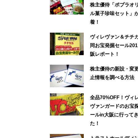
株主優待「ポプラオ
ル菓子珍味セット」
着！
ヴィレヴァン＆チチ
同お宝発掘セール2015
阪レポート！
株主優待の新設・変
止情報を調べる方法
全品70%OFF！ヴィ
ヴァンガードのお宝
ールin大阪に行って
た！