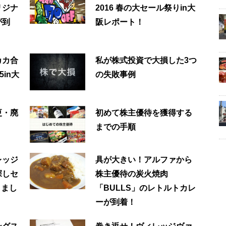
リジナ
2016 春の大セール祭りin大
が到
阪レポート！
カカ合
私が株式投資で大損した3つ
in大
の失敗事例
更・廃
初めて株主優待を獲得する
までの手順
レッジ
具が大きい！アルファから
探しセ
株主優待の炭火焼肉
きまし
「BULLS」のレトルトカレ
ーが到着！