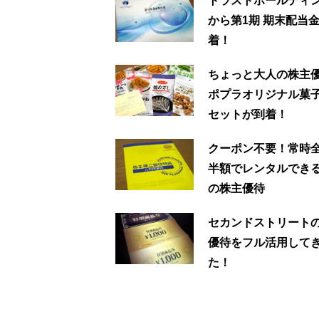
トラストホールディ
から第1期 期末配当
着！
ちょっと大人の株主
ポプラオリジナル菓
セットが到着！
クーポン不要！常時
半額でレンタルでき
の株主優待
セカンドストリート
優待をフル活用して
た！