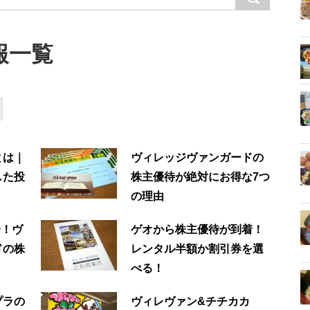
報一覧
とは｜
ヴィレッジヴァンガードの
した投
株主優待が絶対にお得な7つ
の理由
分！ヴ
ゲオから株主優待が到着！
ドの株
レンタル半額か割引券を選
べる！
プラの
ヴィレヴァン&チチカカ