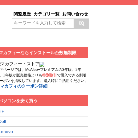
閲覧履歴
カテゴリ一覧
お問い合わせ
マカフィーならインストール台数無制限
下ページでは、McAfee+プレミアムの3年版、2年
、1年版が販売価格よりも
特別割引
で購入できる割引
ーポンを掲載しています。購入時にご活用ください。
マカフィのクーポン詳細
パソコンを安く買う
HP
Dell
Lenovo