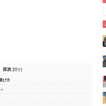
目次
[
隠す
]
選び方
テム