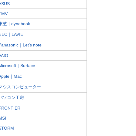
ASUS
FMV
東芝｜dynabook
NEC｜LAVIE
Panasonic｜Let’s note
VAIO
Microsoft｜Surface
Apple｜Mac
マウスコンピューター
パソコン工房
FRONTIER
MSI
STORM