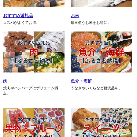
おすすめ返礼品
お米
コスパがよくてお得。
毎日使うお米をお得に。
肉
魚介・海鮮
焼肉やハンバーグはボリューム満
うなぎやいくらなど贅沢品を。
点。