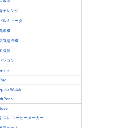
冷蔵庫
電子レンジ
バルミューダ
洗濯機
空気清浄機
加湿器
パソコン
Anker
iPad
Apple Watch
AirPods
Bose
ネスレ コーヒーメーカー
家電セット