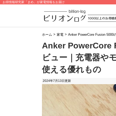
お得情報研究家「まめ」が家電情報をお届け
>
>
ホーム
家電
Anker PowerCore Fu
Anker PowerCor
ビュー｜充電器や
使える優れもの
2024年7月13日
更新