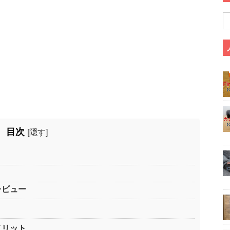
目次
[
隠す
]
0のレビュー
0のメリット