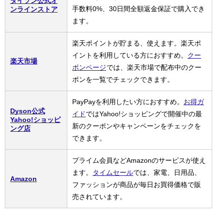
ダイソン公式オ
手数料0%、30日間全額返金保証で購入でき
ンラインストア
ます。
楽天ポイントが貯まる、使えます。楽天ポ
イントを利用している方におすすめ。
クー
楽天市場
ポンページ
では、楽天市場で配布中のクー
ポンを一覧でチェックできます。
PayPayを利用したい方におすすめ。
お得ガ
Dyson公式
イド
ではYahoo!ショッピングで開催中の最
Yahoo!ショッピ
新のクーポンやキャンペーンをチェックを
ング店
できます。
プライム会員などAmazonのサービスが使え
ます。
タイムセール
では、家電、日用品、
Amazon
ファッションが商品が毎日お買得価格で販
売されています。