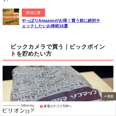
関連記事
やっぱりAmazonがお得！買う前に絶対チ
ェックしたいお得術16選
ビックカメラで買う｜ビックポイン
トを貯めたい方
目次
家電カテゴリTOPへ