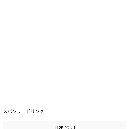
スポンサードリンク
目次
[
隠す
]