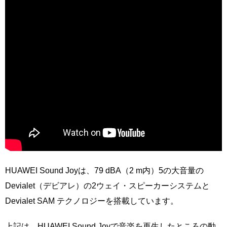
HUAWEI Sound Joyは、79 dBA（2 m内）5の大音量の
Devialet（デビアレ）の2ウェイ・スピーカーシステムと
Devialet SAM テクノロジーを搭載しています。
上記は、HUAWEI Sound Joyで音楽を再生したところの動