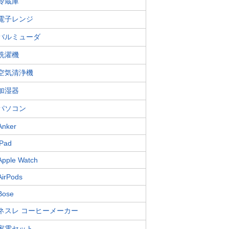
冷蔵庫
電子レンジ
バルミューダ
洗濯機
空気清浄機
加湿器
パソコン
Anker
iPad
Apple Watch
AirPods
Bose
ネスレ コーヒーメーカー
家電セット