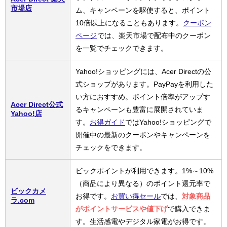
市場店
ム、キャンペーンを駆使すると、ポイント
10倍以上になることもあります。
クーポン
ページ
では、楽天市場で配布中のクーポン
を一覧でチェックできます。
Yahoo!ショッピングには、Acer Directの公
式ショップがあります。PayPayを利用した
い方におすすめ。ポイント倍率がアップす
Acer Direct公式
るキャンペーンも豊富に展開されていま
Yahoo!店
す。
お得ガイド
ではYahoo!ショッピングで
開催中の最新のクーポンやキャンペーンを
チェックをできます。
ビックポイントが利用できます。1%～10%
（商品により異なる）のポイント還元率で
ビックカメ
お得です。
お買い得セール
では、
対象商品
ラ.com
がポイントサービスや値下げ
で購入できま
す。生活感電やデジタル家電がお得です。