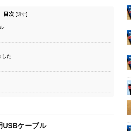
目次
[
隠す
]
ル
ました
USBケーブル