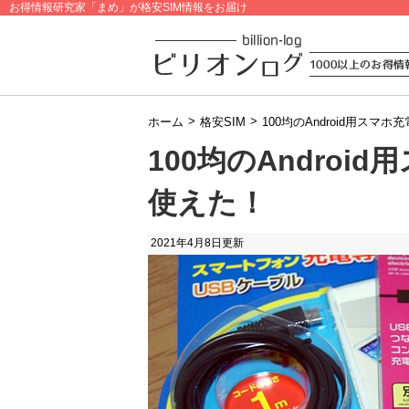
お得情報研究家「まめ」が格安SIM情報をお届け
>
>
ホーム
格安SIM
100均のAndroid用ス
100均のAndro
使えた！
2021年4月8日
更新