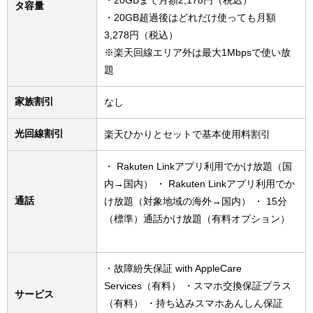
・20GBまで月額2,178円（税込）
タ容量
・20GB超過後はどれだけ使っても月額
3,278円（税込）
※楽天回線エリア外は最大1Mbpsで使い放
題
家族割引
なし
光回線割引
楽天ひかりとセットで基本使用料割引
・ Rakuten Linkアプリ利用でかけ放題（国
内→国内） ・ Rakuten Linkアプリ利用でか
通話
け放題（対象地域の海外→国内） ・ 15分
（標準）通話かけ放題（有料オプション）
・故障紛失保証 with AppleCare
Services（有料） ・スマホ交換保証プラス
サービス
（有料） ・持ち込みスマホあんしん保証