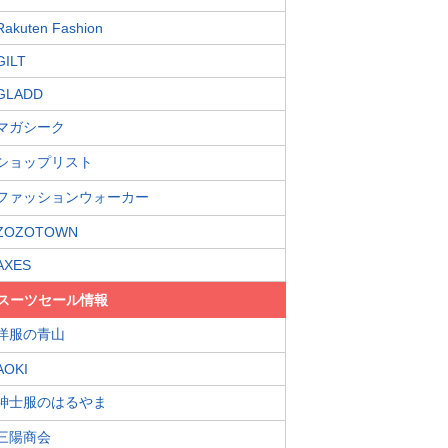
Rakuten Fashion
GILT
GLADD
マガシーク
ショップリスト
ファッションウォーカー
ZOZOTOWN
AXES
スーツセール情報
洋服の青山
AOKI
紳士服のはるやま
三陽商会