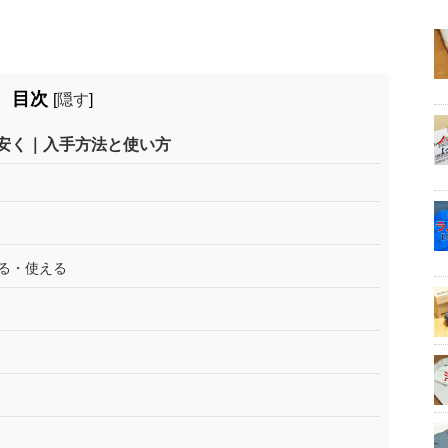
目次
[
隠す
]
安く｜入手方法と使い方
貯まる・使える