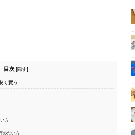
目次
[
隠す
]
安く買う
たい方
を貯めたい方