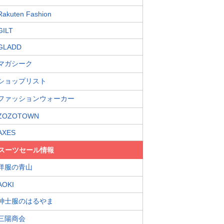
Rakuten Fashion
GILT
GLADD
マガシーク
ショップリスト
ファッションウォーカー
ZOZOTOWN
AXES
スーツセール情報
洋服の青山
AOKI
紳士服のはるやま
三陽商会