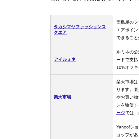
高島屋のフ
タカシマヤファッションス
エアポイン
クエア
できること
ルミネの公
アイルミネ
ードで支払
10%オフ
楽天市場は
ります。楽
楽天市場
やお買い物
ンを駆使す
ージ
では、
Yahoo
ョップがあ