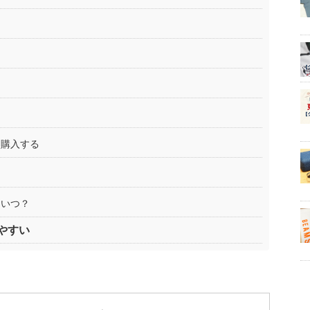
を購入する
はいつ？
やすい