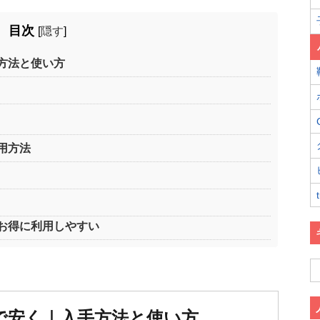
目次
[
隠す
]
方法と使い方
用方法
お得に利用しやすい
で安く｜入手方法と使い方