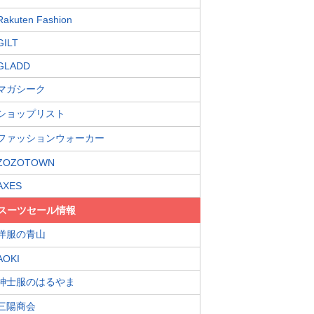
Rakuten Fashion
GILT
GLADD
マガシーク
ショップリスト
ファッションウォーカー
ZOZOTOWN
AXES
スーツセール情報
洋服の青山
AOKI
紳士服のはるやま
三陽商会