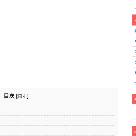
目次
[
隠す
]