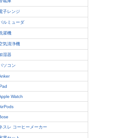
冷蔵庫
電子レンジ
バルミューダ
洗濯機
空気清浄機
加湿器
パソコン
Anker
iPad
Apple Watch
AirPods
Bose
ネスレ コーヒーメーカー
家電セット