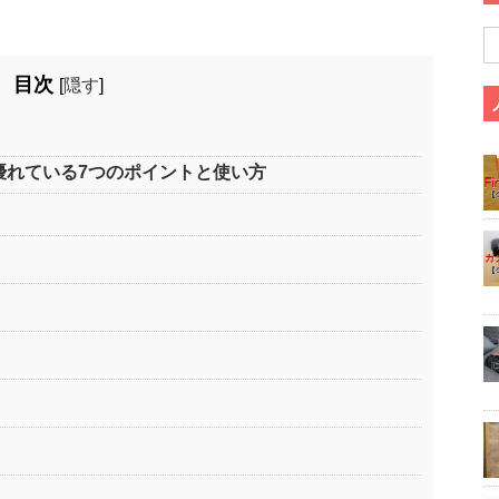
目次
[
隠す
]
ァンが優れている7つのポイントと使い方