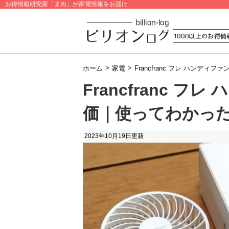
お得情報研究家「まめ」が家電情報をお届け
>
>
ホーム
家電
Francfranc フレ ハン
Francfranc 
価｜使ってわかっ
2023年10月19日
更新