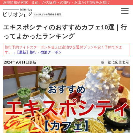
お得情報研究家「まめ」が大阪府への旅行・お出かけ情報をお届け
エキスポシティのおすすめカフェ10選｜行
ってよかったランキング
旅行予約サイトのクーポンを使えば宿泊や交通付プランを安く予約できま
す。
→【最新】旅行・宿泊クーポン
2024年9月11日
更新
※一部に広告表示