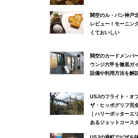
関空のル・パン神戸
レビュー！モーニン
くておいしい
関空のカードメンバ
ウンジ六甲を徹底ガ
設備や利用方法を解
USJのフライト・オ
ザ・ヒッポグリフ完
｜ハリーポッターエ
あるジェットコース
USJの港町でピザを