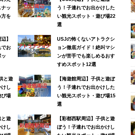
スナッ
う！子連れでお出かけした
み方を
い観光スポット・遊び場22
選
周辺】
USJの怖くないアトラクシ
れでお
ョン徹底ガイド！絶叫マシ
ポッ
ンが苦手でも楽しめるおす
すめスポット12選
子供と遊
【海遊館周辺】子供と遊ぼ
かけし
う！子連れでお出かけした
遊び場
い観光スポット・遊び場15
選
供と遊
【彩都西駅周辺】子供と遊
かけし
ぼう！子連れでお出かけし