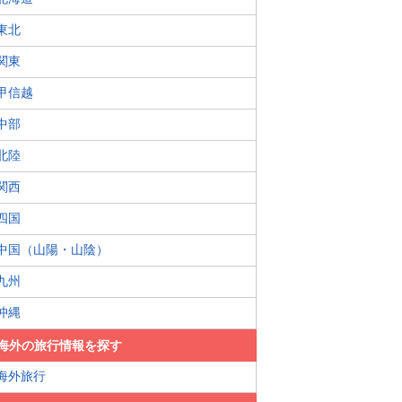
東北
関東
甲信越
中部
北陸
関西
四国
中国（山陽・山陰）
九州
沖縄
海外の旅行情報を探す
海外旅行