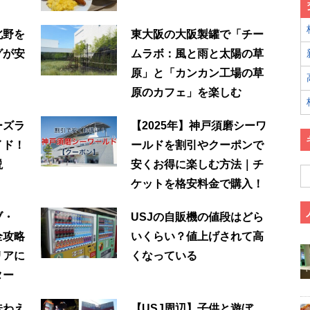
北野を
東大阪の大阪製罐で「チー
グが安
ムラボ：風と雨と太陽の草
原」と「カンカン工場の草
原のカフェ」を楽しむ
ーズラ
【2025年】神戸須磨シーワ
イド！
ールドを割引やクーポンで
説
安くお得に楽しむ方法｜チ
ケットを格安料金で購入！
ブ・
USJの自販機の値段はどら
全攻略
いくらい？値上げされて高
リアに
くなっている
ター
味わえ
【USJ周辺】子供と遊ぼ