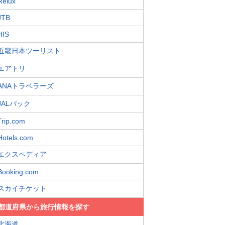
Relux
JTB
HIS
近畿日本ツーリスト
エアトリ
ANAトラベラーズ
JALパック
Trip.com
Hotels.com
エクスペディア
Booking.com
スカイチケット
都道府県から旅行情報を探す
北海道