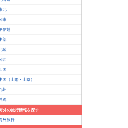
東北
関東
甲信越
中部
北陸
関西
四国
中国（山陽・山陰）
九州
沖縄
海外の旅行情報を探す
海外旅行