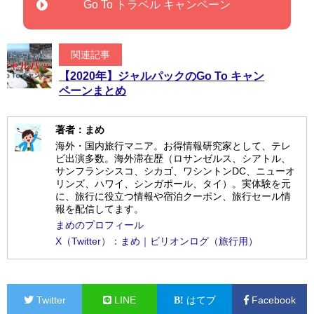
Go To トラベル キャンペーン
関連記事
【2020年】ジャルパックのGo To キャン
ペーンまとめ
著者：まめ
海外・国内旅行マニア。お得情報研究家として、テレ
ビ出演多数。海外滞在歴（ロサンゼルス、シアトル、
サンフランシスコ、シカゴ、ワシントンDC、ニューオ
リンズ、ハワイ、シンガポール、タイ）。実体験を元
に、旅行に役立つ情報や宿泊クーポン、旅行セール情
報を配信してます。
まめのプロフィール
X（Twitter）：まめ｜ビリオンログ（旅行用）
Twitter
LINE
はてブ
Facebook