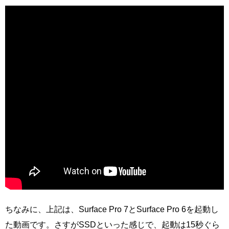
ちなみに、上記は、Surface Pro 7とSurface Pro 6を起動し
た動画です。さすがSSDといった感じで、起動は15秒ぐら