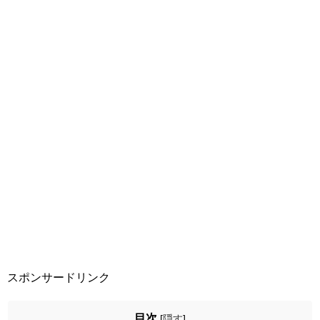
スポンサードリンク
目次
[
隠す
]