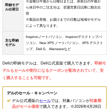
※金曜日午後から日曜日または、休前日の午後か
即納モデ
ら休日中のご注文分は、翌週営業日以降に順次出
ル出荷日
荷
※製品出荷後、お届けまでの日数は地域やモデル
によって異なります。
Inspironノートパソコン、Inspironデスクトップパ
主な即納
ソコン、New XPS ノートパソコン、XPS デスクト
モデル
ップ、Dell G、Alienwareなど
Dellの即納モデルは、Dell公式直販で購入できます。
即納モ
デルもセールや割引になるクーポンが配布されていて、安
く購入することも可能です。
デルのセール・キャンペーン
デル公式通販の
セール
では、対象パソコンが
対象製
品がセール価格
で購入できます。※2026年4月28日