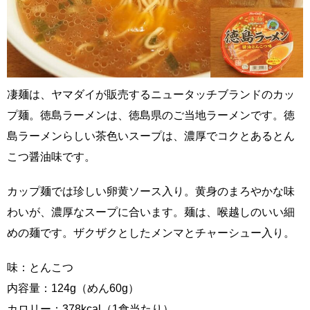
凄麺は、ヤマダイが販売するニュータッチブランドのカッ
プ麺。徳島ラーメンは、徳島県のご当地ラーメンです。徳
島ラーメンらしい茶色いスープは、濃厚でコクとあるとん
こつ醤油味です。
カップ麺では珍しい卵黄ソース入り。黄身のまろやかな味
わいが、濃厚なスープに合います。麺は、喉越しのいい細
めの麺です。ザクザクとしたメンマとチャーシュー入り。
味：とんこつ
内容量：124g（めん60g）
カロリー：378kcal（1食当たり）