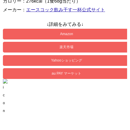
カロリー：276kcal（1食68g当たり）
メーカー：
エースコック飲み干す一杯公式サイト
↓詳細をみてみる↓
Amazon
楽天市場
Yahooショッピング
au PAY マーケット