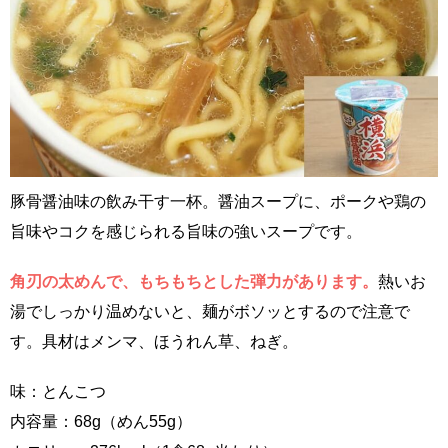
豚骨醤油味の飲み干す一杯。醤油スープに、ポークや鶏の
旨味やコクを感じられる旨味の強いスープです。
角刃の太めんで、もちもちとした弾力があります。
熱いお
湯でしっかり温めないと、麺がボソッとするので注意で
す。具材はメンマ、ほうれん草、ねぎ。
味：とんこつ
内容量：68g（めん55g）