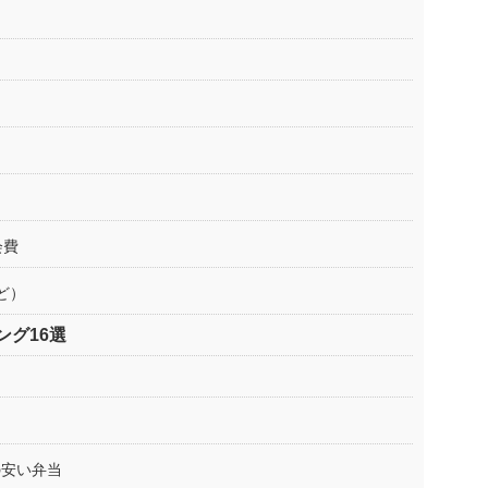
会費
ど）
グ16選
の安い弁当