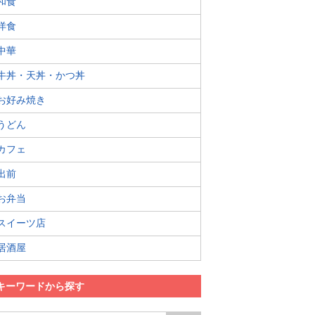
和食
洋食
中華
牛丼・天丼・かつ丼
お好み焼き
うどん
カフェ
出前
お弁当
スイーツ店
居酒屋
キーワードから探す