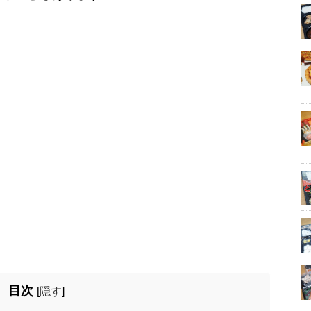
目次
[
隠す
]