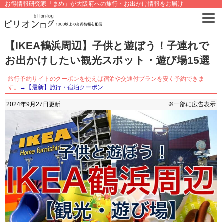
お得情報研究家「まめ」が大阪府への旅行・お出かけ情報をお届け
【IKEA鶴浜周辺】子供と遊ぼう！子連れで
お出かけしたい観光スポット・遊び場15選
旅行予約サイトのクーポンを使えば宿泊や交通付プランを安く予約できま
す。
→【最新】旅行・宿泊クーポン
2024年9月27日
更新
※一部に広告表示