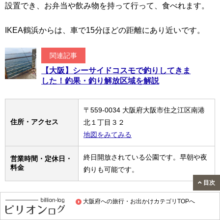
設置でき、お弁当や飲み物を持って行って、食べれます。
IKEA鶴浜からは、車で15分ほどの距離にあり近いです。
関連記事
【大阪】シーサイドコスモで釣りしてきま
した！釣果・釣り解放区域を解説
〒559-0034 大阪府大阪市住之江区南港
住所・アクセス
北１丁目３２
地図をみてみる
終日開放されている公園です。早朝や夜​
営業時間・定休日・
料金
釣りも可能です。
目次
大阪府への旅行・お出かけカテゴリTOPへ
ATCあそびマーレ