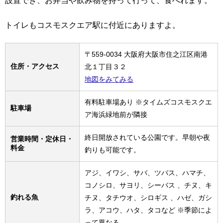
設置でき、お弁当や飲み物を持って行って、食べれます。
トイレもコスモスクエア駅に付近にありますよ。
〒559-0034 大阪府大阪市住之江区南港
住所・アクセス
北１丁目３２
地図をみてみる
有料駐車場あり ※タイムズコスモスクエ
駐車場
ア海浜緑地前が隣接
終日開放されている公園です。早朝や夜​
営業時間・定休日・
料金
釣りも可能です。
アジ、イワシ、サバ、ツバス、ハマチ、
コノシロ、サヨリ、シーバス 、チヌ、キ
釣れる魚
チヌ、タチウオ、シロギス 、ハゼ、ガシ
ラ、アコウ、ハタ、タコなど ※季節によ
って異なる