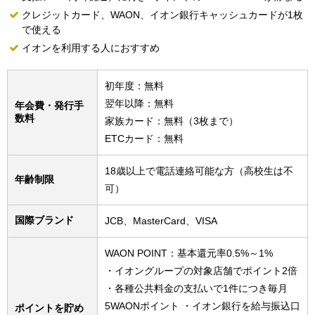
クレジットカード、WAON、イオン銀行キャッシュカードが1枚
で使える
イオンを利用する人におすすめ
初年度：無料
翌年以降：無料
年会費・発行手
数料
家族カード：無料（3枚まで）
ETCカード：無料
18歳以上で電話連絡可能な方（高校生は不
年齢制限
可）
国際ブランド
JCB、MasterCard、VISA
WAON POINT：基本還元率0.5%～1%
・イオングループの対象店舗でポイント2倍
・各種公共料金の支払いで1件につき毎月
5WAONポイント ・イオン銀行を給与振込口
ポイントを貯め