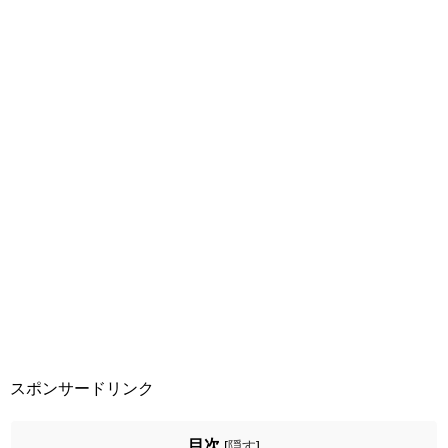
スポンサードリンク
目次
[
隠す
]