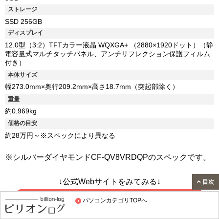
ストレージ
SSD 256GB
ディスプレイ
12.0型（3:2）TFTカラー液晶 WQXGA+ （2880×1920ドット）（静
電容量式マルチタッチパネル、アンチリフレクション保護フィルム
付き）
本体サイズ
幅273.0mm×奥行209.2mm×高さ18.7mm（突起部除く）
重量
約0.969kg
価格の目安
約28万円～※スペックにより異なる
※シルバーダイヤモンドCF-QV8VRDQPのスペックです。
↓公式Webサイトをみてみる↓
目次
パソコンカテゴリTOPへ
レッツノートQV