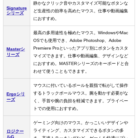
静かなクリック音やカスタマイズ可能なボタンな
Signature
ど生産性の効率を高めたマウス。仕事や動画編集
シリーズ
におすすめ。
最高の多用途性を極めたマウス。WindowsやMac
OSでも使用でき、Adobe Photoshop、Adobe
Premiere Proといったアプリ別にボタンをカスタ
Masterシ
リーズ
マイズできます。仕事や動画編集、デザインなど
におすすめ。MASTERシリーズのキーボードと合
わせて使うこともできます。
マウスに付いているボールを親指で転がして操作
するトラックボールマウス。腕を動かす必要がな
Ergoシリ
ーズ
く、手首や腕の負担を軽減できます。プライベー
トでの使用におすすめ。
ゲーミング向けのマウス。かっこいいデザインや
ライティング、カスタマイズできるボタンの多
ロジクー
ルG
さ、高速トラッキングなど、ゲームを快適にプレ