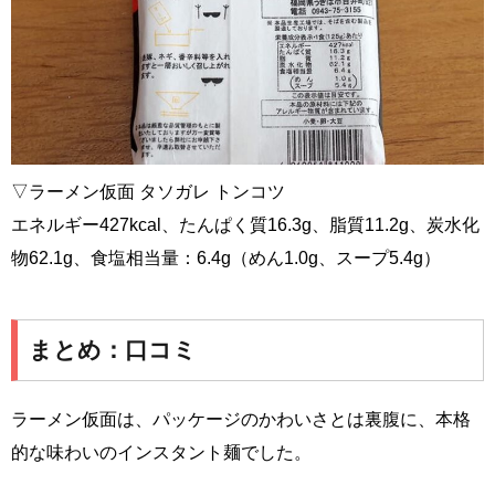
▽ラーメン仮面 タソガレ トンコツ
エネルギー427kcal、たんぱく質16.3g、脂質11.2g、炭水化
物62.1g、食塩相当量：6.4g（めん1.0g、スープ5.4g）
まとめ：口コミ
ラーメン仮面は、パッケージのかわいさとは裏腹に、本格
的な味わいのインスタント麺でした。