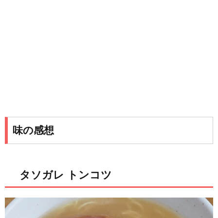
味の感想
タソガレ トンコツ