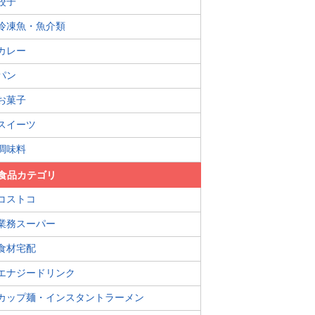
餃子
冷凍魚・魚介類
カレー
パン
お菓子
スイーツ
調味料
食品カテゴリ
コストコ
業務スーパー
食材宅配
エナジードリンク
カップ麺・インスタントラーメン