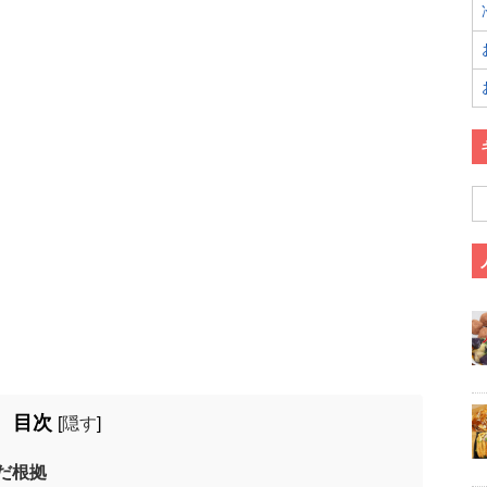
目次
[
隠す
]
だ根拠