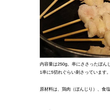
内容量は250g。串にささったぼん
1串に5切れぐらい刺さっています
原材料は、鶏肉（ぼんじり）、食