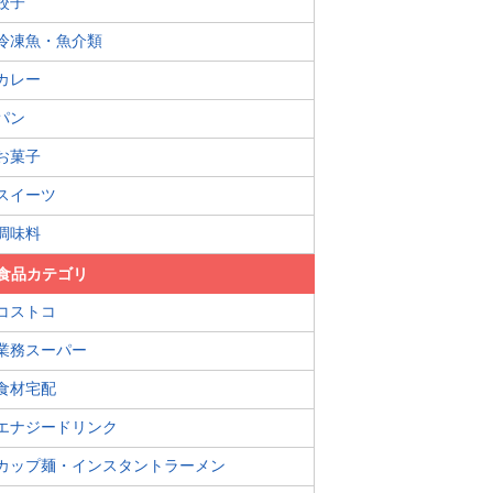
餃子
冷凍魚・魚介類
カレー
パン
お菓子
スイーツ
調味料
食品カテゴリ
コストコ
業務スーパー
食材宅配
エナジードリンク
カップ麺・インスタントラーメン