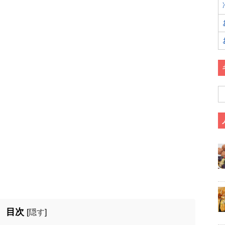
目次
[
隠す
]