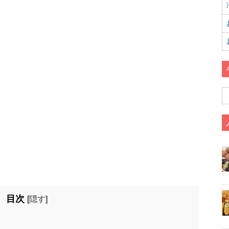
目次
[
隠す
]