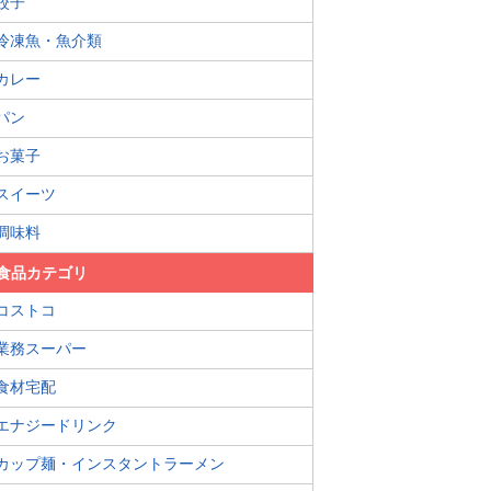
餃子
冷凍魚・魚介類
カレー
パン
お菓子
スイーツ
調味料
食品カテゴリ
コストコ
業務スーパー
食材宅配
エナジードリンク
カップ麺・インスタントラーメン