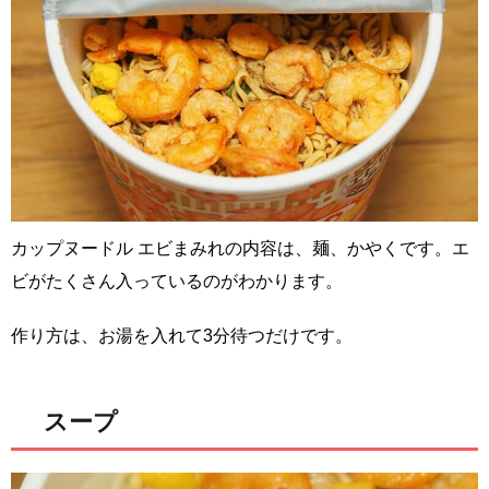
カップヌードル エビまみれの内容は、麺、かやくです。エ
ビがたくさん入っているのがわかります。
作り方は、お湯を入れて3分待つだけです。
スープ