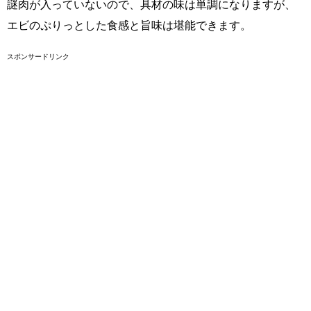
謎肉が入っていないので、具材の味は単調になりますが、
エビのぷりっとした食感と旨味は堪能できます。
スポンサードリンク