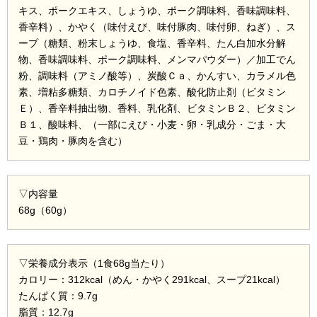
キス、ポークエキス、しょうゆ、ポーク調味料、香味調味料、
香辛料）、かやく（味付えび、味付豚肉、味付卵、ねぎ）、ス
ープ（糖類、粉末しょうゆ、食塩、香辛料、たん白加水分解
物、香味調味料、ポーク調味料、メンマパウダー）／加工でん
粉、調味料（アミノ酸等）、炭酸Ｃａ、かんすい、カラメル色
素、増粘多糖類、カロチノイド色素、酸化防止剤（ビタミン
Ｅ）、香辛料抽出物、香料、乳化剤、ビタミンＢ２、ビタミン
Ｂ１、酸味料、（一部にえび・小麦・卵・乳成分・ごま・大
豆・鶏肉・豚肉を含む）
▽内容量
68g（60g）
▽栄養成分表示（1食68g当たり）
カロリー：312kcal（めん・かやく291kcal、スープ21kcal）
たんぱく質：9.7g
脂質：12.7g