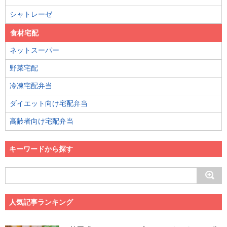
シャトレーゼ
食材宅配
ネットスーパー
野菜宅配
冷凍宅配弁当
ダイエット向け宅配弁当
高齢者向け宅配弁当
キーワードから探す
人気記事ランキング