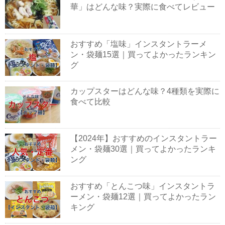
華」はどんな味？実際に食べてレビュー
おすすめ「塩味」インスタントラーメ
ン・袋麺15選｜買ってよかったランキン
グ
カップスターはどんな味？4種類を実際に
食べて比較
【2024年】おすすめのインスタントラー
メン・袋麺30選｜買ってよかったランキ
ング
おすすめ「とんこつ味」インスタントラ
ーメン・袋麺12選｜買ってよかったラン
キング