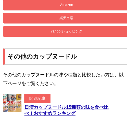
Amazon
楽天市場
Yahoo!ショッピング
その他のカップヌードル
その他のカップヌードルの味や種類と比較したい方は、以
下ページをご覧ください。
関連記事
日清カップヌードル15種類の味を食べ比
べ！おすすめランキング