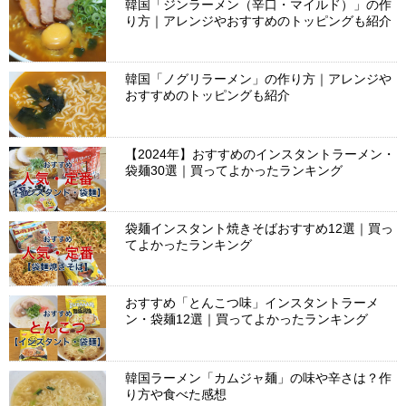
韓国「ジンラーメン（辛口・マイルド）」の作
り方｜アレンジやおすすめのトッピングも紹介
韓国「ノグリラーメン」の作り方｜アレンジや
おすすめのトッピングも紹介
【2024年】おすすめのインスタントラーメン・
袋麺30選｜買ってよかったランキング
袋麺インスタント焼きそばおすすめ12選｜買っ
てよかったランキング
おすすめ「とんこつ味」インスタントラーメ
ン・袋麺12選｜買ってよかったランキング
韓国ラーメン「カムジャ麺」の味や辛さは？作
り方や食べた感想