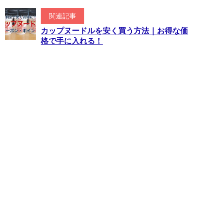
関連記事
カップヌードルを安く買う方法｜お得な価
格で手に入れる！