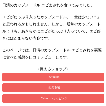
日清のカップヌードル エビまみれを食べてみました。
エビがたっぷり入ったカップヌードル。「量は少ない？」
と思われるかもしれません。しかし、通常のカップヌード
ルよりも、あきらかにエビがたっぷり入っていて、エビ好
きにはたまらない内容です。
このページでは、日清のカップヌードル エビまみれを実際
に食べた感想を口コミレビューします。
↓買えるショップ↓
Amazon
楽天市場
Yahoo!ショッピング