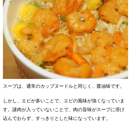
スープは、通常のカップヌードルと同じく、醤油味です。
しかし、エビが多いことで、エビの風味が強くなっていま
す。謎肉が入っていないことで、肉の旨味がスープに溶け
込んでおらず、すっきりとした味になっています。