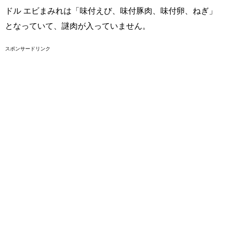
ドル エビまみれは「味付えび、味付豚肉、味付卵、ねぎ」
となっていて、謎肉が入っていません。
スポンサードリンク