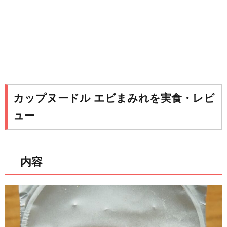
カップヌードル エビまみれを実食・レビ
ュー
内容