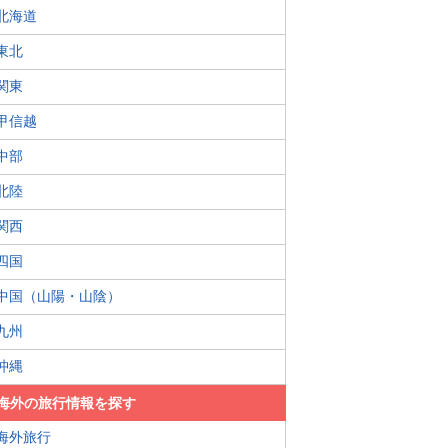
北海道
東北
関東
甲信越
中部
北陸
関西
四国
中国（山陽・山陰）
九州
沖縄
海外の旅行情報を探す
海外旅行