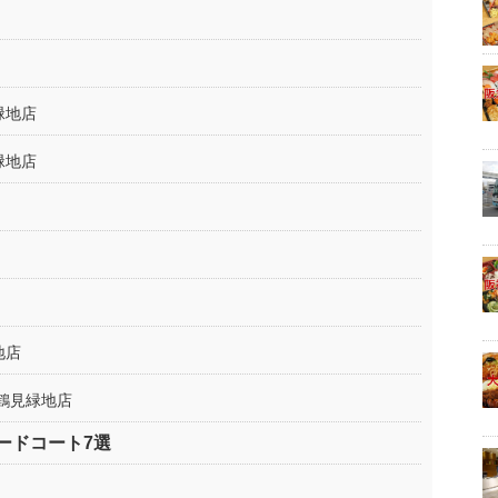
緑地店
緑地店
地店
鶴見緑地店
ードコート7選