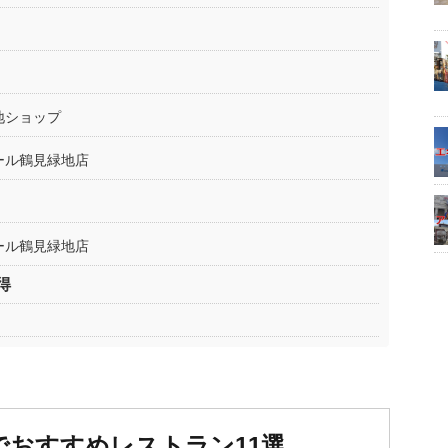
地ショップ
ール鶴見緑地店
ール鶴見緑地店
得
でおすすめレストラン11選