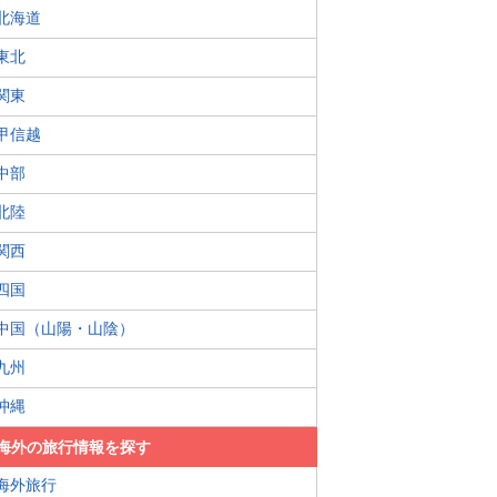
北海道
東北
関東
甲信越
中部
北陸
関西
四国
中国（山陽・山陰）
九州
沖縄
海外の旅行情報を探す
海外旅行