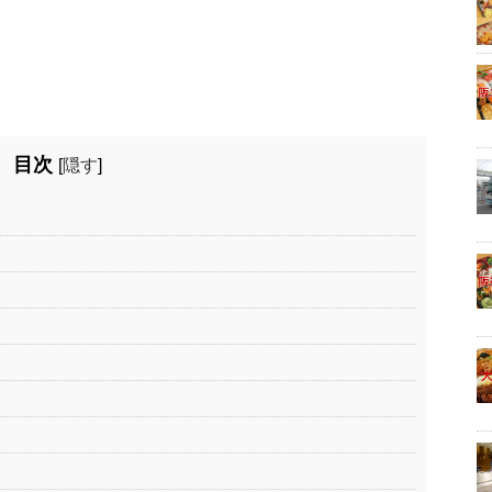
目次
[
隠す
]