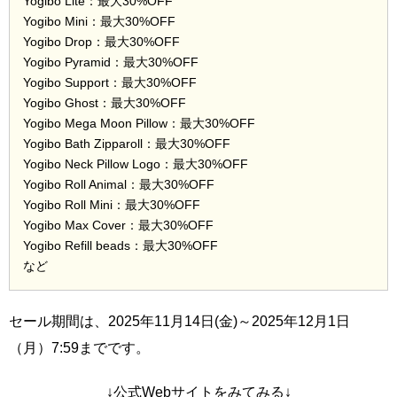
Yogibo Lite：最大30%OFF
Yogibo Mini：最大30%OFF
Yogibo Drop：最大30%OFF
Yogibo Pyramid：最大30%OFF
Yogibo Support：最大30%OFF
Yogibo Ghost：最大30%OFF
Yogibo Mega Moon Pillow：最大30%OFF
Yogibo Bath Zipparoll：最大30%OFF
Yogibo Neck Pillow Logo：最大30%OFF
Yogibo Roll Animal：最大30%OFF
Yogibo Roll Mini：最大30%OFF
Yogibo Max Cover：最大30%OFF
Yogibo Refill beads：最大30%OFF
など
セール期間は、2025年11月14日(金)～2025年12月1日
（月）7:59までです。
↓公式Webサイトをみてみる↓