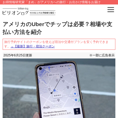
お得情報研究家「まめ」がアメリカへの旅行・お出かけ情報をお届け
アメリカのUberでチップは必要？相場や支
払い方法を紹介
旅行予約サイトのクーポンを使えば宿泊や交通付プランを安く予約できま
す。
→【最新】旅行・宿泊クーポン
2025年6月25日
更新
※一部に広告表示