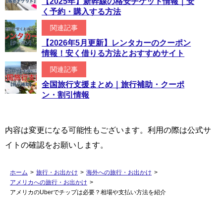
【2025年】新幹線の格安チケット情報｜安
く予約・購入する方法
関連記事
【2026年5月更新】レンタカーのクーポン
情報！安く借りる方法とおすすめサイト
関連記事
全国旅行支援まとめ｜旅行補助・クーポ
ン・割引情報
内容は変更になる可能性もございます。利用の際は公式サ
イトの確認をお願いします。
ホーム
>
旅行・お出かけ
>
海外への旅行・お出かけ
>
アメリカへの旅行・お出かけ
>
アメリカのUberでチップは必要？相場や支払い方法を紹介