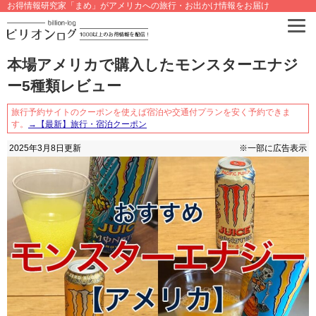
お得情報研究家「まめ」がアメリカへの旅行・お出かけ情報をお届け
本場アメリカで購入したモンスターエナジ
ー5種類レビュー
旅行予約サイトのクーポンを使えば宿泊や交通付プランを安く予約できま
す。
→【最新】旅行・宿泊クーポン
2025年3月8日
更新
※一部に広告表示