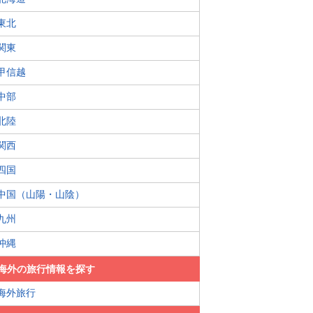
東北
関東
甲信越
中部
北陸
関西
四国
中国（山陽・山陰）
九州
沖縄
海外の旅行情報を探す
海外旅行