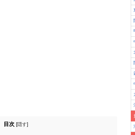
目次
[
隠す
]