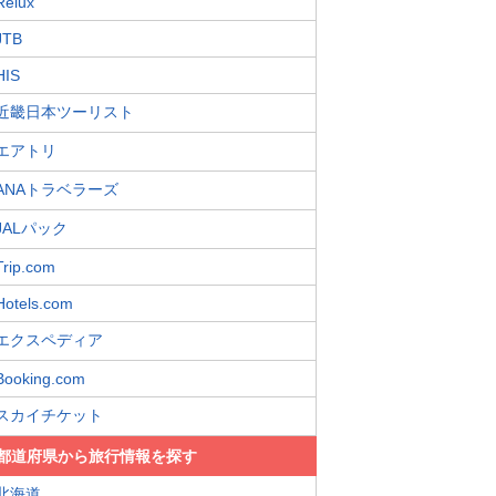
Relux
JTB
HIS
近畿日本ツーリスト
エアトリ
ANAトラベラーズ
JALパック
Trip.com
Hotels.com
エクスペディア
Booking.com
スカイチケット
都道府県から旅行情報を探す
北海道