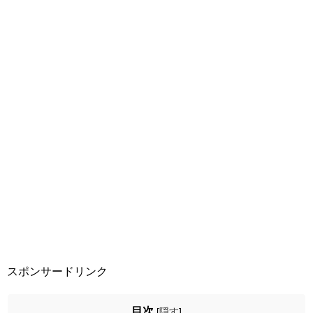
スポンサードリンク
目次
[
隠す
]