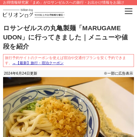
お得情報研究家「まめ」がロサンゼルスへの旅行・お出かけ情報をお届け
ロサンゼルスの丸亀製麺「MARUGAME
UDON」に行ってきました｜メニューや値
段を紹介
旅行予約サイトのクーポンを使えば宿泊や交通付プランを安く予約できま
す。
→【最新】旅行・宿泊クーポン
2024年6月24日
更新
※一部に広告表示