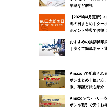
早割など解説
【2025年4月更新】a
郎の日まとめ｜クー
ポイント特典でお得
おすすめの挨拶状印
｜安くて簡単ネット
Amazonで配布され
ポンまとめ｜使い方
限、確認方法も紹介
Amazonパントリー
ポンや割引で安くお