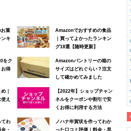
のお菓
Amazonでおすすめの食品
ランキ
｜買ってよかったランキン
】
グ18選【随時更新】
10をク
Amazonパントリーの箱の
くお得
サイズはどれぐらい？注文
して確かめてみました
とめ｜
【2022年】ショップチャン
は使え
ネルをクーポンや割引で安
くお得に利用する方法
ってわ
ノハナ年賀状を作ってわか
料金・
った口コミ評価｜料金・早