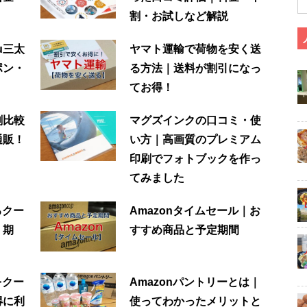
割・お試しなど解説
u三太
ヤマト運輸で荷物を安く送
ポン・
る方法｜送料が割引になっ
！
てお得！
刷比較
マグズインクの口コミ・使
通販！
い方｜高画質のプレミアム
印刷でフォトブックを作っ
てみました
るクー
Amazonタイムセール｜お
、期
すすめ商品と予定期間
をクー
Amazonパントリーとは｜
得に利
使ってわかったメリットと