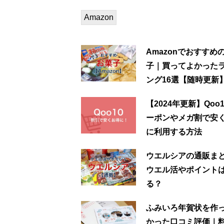
Amazon
Amazonでおすすめ
子｜買ってよかった
ング16選【随時更新
【2024年更新】Qoo
ーポンやメガ割で安
に利用する方法
ウエルシアの通販ま
ウエル活やポイント
る？
ふみいろ年賀状を作
かった口コミ評価｜