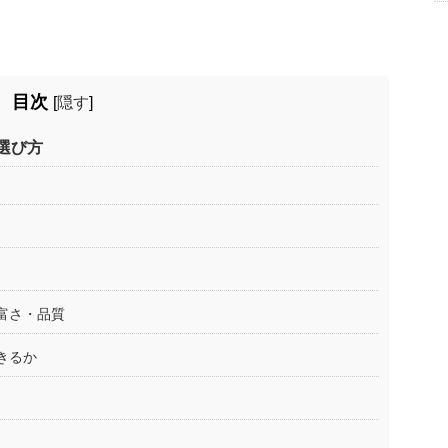
目次
[
隠す
]
選び方
富さ・品質
きるか