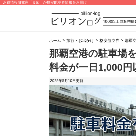
お得情報研究家「まめ」が格安航空券情報をお届け
>
>
>
ホーム
旅行・お出かけ
格安航空券
那覇空
那覇空港の駐車場
料金が一日1,000
2025年5月10日
更新