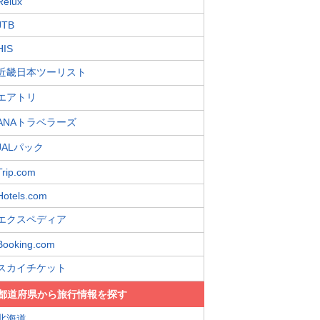
Relux
JTB
HIS
近畿日本ツーリスト
エアトリ
ANAトラベラーズ
JALパック
Trip.com
Hotels.com
エクスペディア
Booking.com
スカイチケット
都道府県から旅行情報を探す
北海道