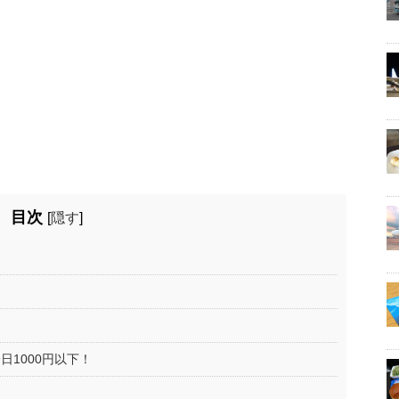
目次
[
隠す
]
一日1000円以下！