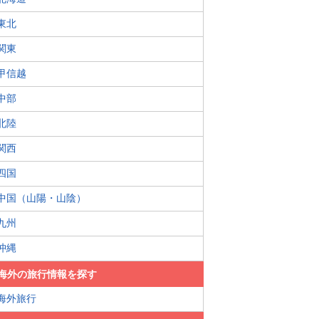
東北
関東
甲信越
中部
北陸
関西
四国
中国（山陽・山陰）
九州
沖縄
海外の旅行情報を探す
海外旅行