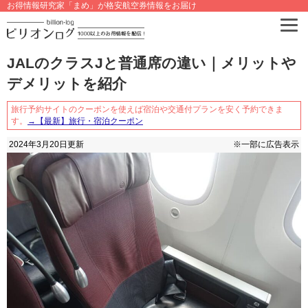
お得情報研究家「まめ」が格安航空券情報をお届け
JALのクラスJと普通席の違い｜メリットや
デメリットを紹介
旅行予約サイトのクーポンを使えば宿泊や交通付プランを安く予約できま
す。
→【最新】旅行・宿泊クーポン
2024年3月20日
更新
※一部に広告表示