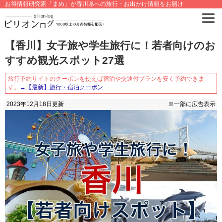
お得情報研究家「まめ」が香川県への旅行・お出かけ情報をお届け
【香川】女子旅や学生旅行に！若者向けのお
すすめ観光スポット27選
旅行予約サイトのクーポンを使えば宿泊や交通付プランを安く予約できま
す。
→【最新】旅行・宿泊クーポン
2023年12月18日
更新
※一部に広告表示