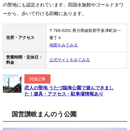
の聖地にも認定されています。四国水族館やゴールドタワ
ーから、歩いて行ける距離にあります。
〒769-0201 香川県綾歌郡宇多津町浜一
住所・アクセス
番丁４
地図をみてみる
営業時間・定休日・
公式サイトをみてみる
料金
関連記事
恋人の聖地 うたづ臨海公園で遊んできまし
た！遊具・アクセス・駐車場情報あり
国営讃岐まんのう公園