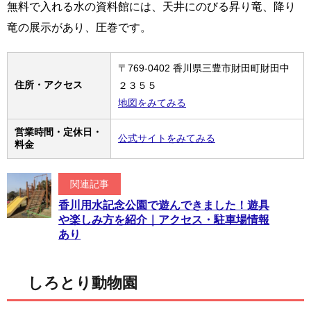
無料で入れる水の資料館には、天井にのびる昇り竜、降り
竜の展示があり、圧巻です。
〒769-0402 香川県三豊市財田町財田中
住所・アクセス
２３５５
地図をみてみる
営業時間・定休日・
公式サイトをみてみる
料金
関連記事
香川用水記念公園で遊んできました！遊具
や楽しみ方を紹介｜アクセス・駐車場情報
あり
しろとり動物園