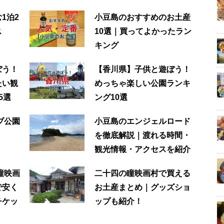
1泊2
小豆島のおすすめのお土産
ス
10選｜買ってよかったラン
キング
ぼう！
【香川県】子供と遊ぼう！
たい観
めっちゃ楽しい公園ランキ
5選
ング10選
ブ公園
小豆島のエンジェルロード
を徹底解説｜渡れる時間・
観光情報・アクセスを紹介
瞳映画
二十四の瞳映画村で買える
で安く
お土産まとめ｜グッズショ
チケッ
ップも紹介！
！