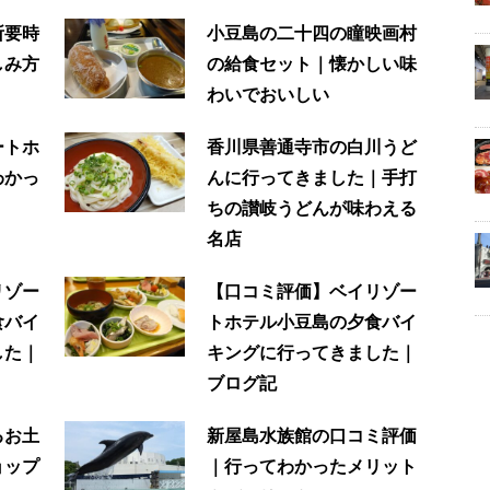
所要時
小豆島の二十四の瞳映画村
しみ方
の給食セット｜懐かしい味
わいでおいしい
ートホ
香川県善通寺市の白川うど
わかっ
んに行ってきました｜手打
ちの讃岐うどんが味わえる
名店
リゾー
【口コミ評価】ベイリゾー
食バイ
トホテル小豆島の夕食バイ
した｜
キングに行ってきました｜
ブログ記
るお土
新屋島水族館の口コミ評価
ョップ
｜行ってわかったメリット