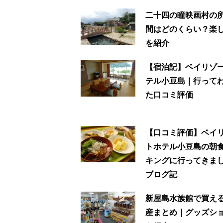
二十四の瞳映画村の
間はどのくらい？楽
を紹介
【宿泊記】ベイリゾ
テル小豆島｜行って
た口コミ評価
【口コミ評価】ベイ
トホテル小豆島の朝
キングに行ってきま
ブログ記
新屋島水族館で買え
産まとめ｜グッズシ