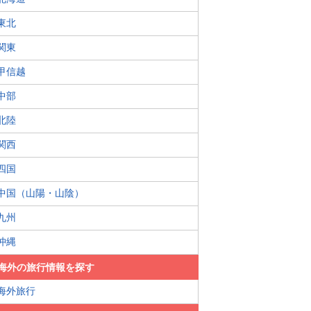
東北
関東
甲信越
中部
北陸
関西
四国
中国（山陽・山陰）
九州
沖縄
海外の旅行情報を探す
海外旅行