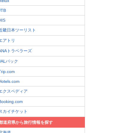
Relux
JTB
HIS
近畿日本ツーリスト
エアトリ
ANAトラベラーズ
JALパック
Trip.com
Hotels.com
エクスペディア
Booking.com
スカイチケット
都道府県から旅行情報を探す
北海道